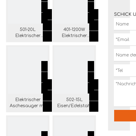
SCHICK 
501-20L
401-1200W
Elektrischer
Elektrischer
Aschesauger mit
Aschesauger mit
Eisentank und
Eisen-/Edelstahltank
Aufbewahrung
und Rädern
Elektrischer
502-15L
Aschesauger mit
Eisen/Edelstahl
301-1000 W
Tank Elektrischer
Eisen-/Edelstahltank
Aschesauger mit
Blasen