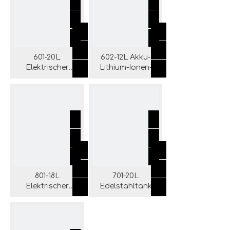
601-20L
602-12L Akku-
Elektrischer
Lithium-Ionen-
Aschesauger mit
Aschesauger für
Tank aus
Kamin, Grill
Eisen/Edelstahl
801-18L
701-20L
Elektrischer
Edelstahltank
Aschesauger mit
Akku-Lithium-
Selbstreinigungssystem
Ionen-Asche-
Staubsauger für
Kamin, Grill