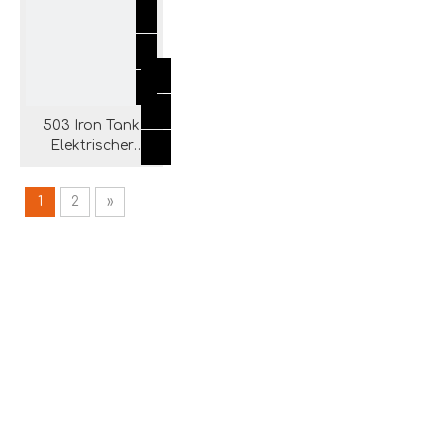
503 Iron Tank
Elektrischer
Aschesauger für
Kamingrill
1
2
»