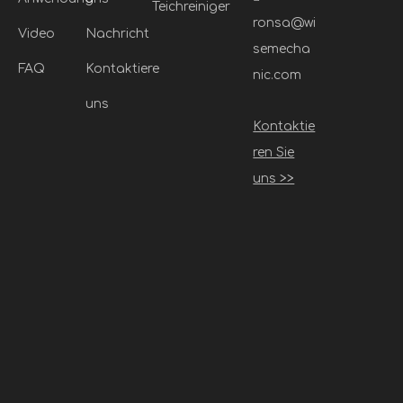
Teichreiniger
ronsa@wi
Video
Nachricht
semecha
FAQ
Kontaktiere
nic.com
uns
Kontaktie
ren Sie
uns >>