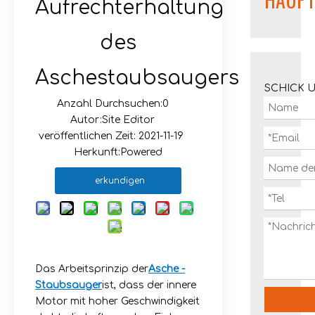
Aufrechterhaltung
des
Aschestaubsaugers
SCHICK 
Anzahl Durchsuchen:
0
Autor:Site Editor
veröffentlichen Zeit: 2021-11-19
Herkunft:
Powered
erkundigen
Das Arbeitsprinzip der
Asche -
Staubsauger
ist, dass der innere
Motor mit hoher Geschwindigkeit