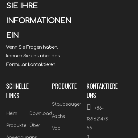
SIE IHRE
INFORMATIONEN
EIN
Wenn Sie Fragen haben,
können Sie uns über das
Formular kontaktieren.
SCHNELLE
PRODUKTE
KONTAKTIERE
UNS
LINKS
Staubsauger

+86-
Heim
Download
Asche
139621478
Produkte
Über
56
Vac

Anwendung
uns