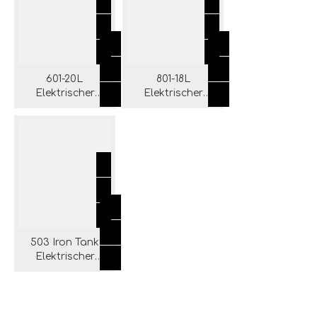
601-20L
801-18L
Elektrischer
Elektrischer
Aschesauger mit
Aschesauger mit
Tank aus
Selbstreinigungssystem
Eisen/Edelstahl
503 Iron Tank
Elektrischer
Aschesauger für
Kamingrill