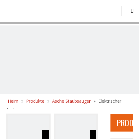
Heim
»
Produkte
»
Asche Staubsauger
»
Elektrischer
Aschesauger
PRODU