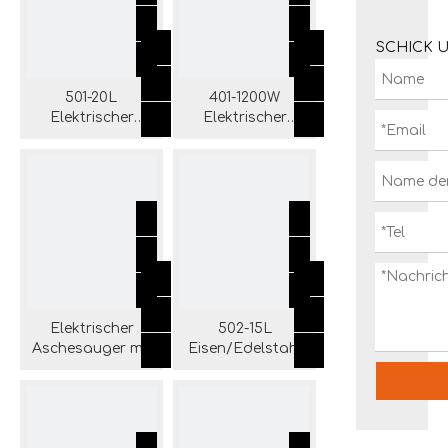
SCHICK 
501-20L
401-1200W
Elektrischer
Elektrischer
Aschesauger mit
Aschesauger mit
Eisentank und
Eisen-/Edelstahltank
Aufbewahrung
und Rädern
Elektrischer
502-15L
Aschesauger mit
Eisen/Edelstahl
301-1000 W
Tank Elektrischer
Eisen-/Edelstahltank
Aschesauger mit
Blasen