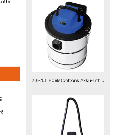
latte
701-20L Edelstahltank Akku-Lithium-Ionen-Asche-Staubsauger für Kamin, Grill
g
98