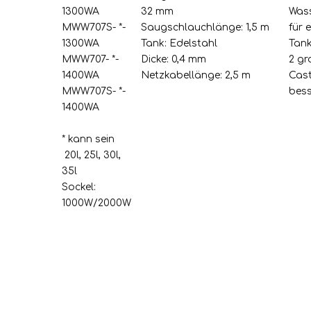
1300WA
32 mm
Was
MWW707S- *-
Saugschlauchlänge: 1,5 m
für 
1300WA
Tank: Edelstahl
Tank
MWW707- *-
Dicke: 0,4 mm
2 gr
1400WA
Netzkabellänge: 2,5 m
Cast
MWW707S- *-
bess
1400WA
* kann sein
20l, 25l, 30l,
35l
Sockel:
1000W/2000W