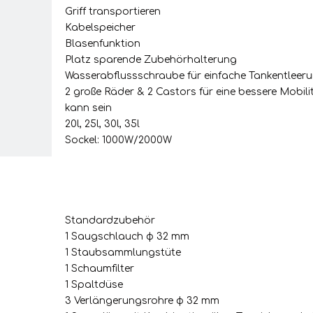
Griff transportieren
Kabelspeicher
Blasenfunktion
Platz sparende Zubehörhalterung
Wasserabflussschraube für einfache Tankentleer
2 große Räder & 2 Castors für eine bessere Mobili
kann sein
20l, 25l, 30l, 35l
Sockel: 1000W/2000W
Standardzubehör
1 Saugschlauch φ 32 mm
1 Staubsammlungstüte
1 Schaumfilter
1 Spaltdüse
3 Verlängerungsrohre φ 32 mm