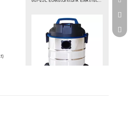
807-25L Edelstahltank Elektrischer Nass- und Trockensauger
328267
Ronaxi
t)
806-25L Edelstahltank Elektrischer Nass- und Trockensauger