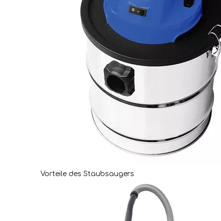
1 Schaumfilter
1 Spaltdüse
3 Verlängerungsrohre φ 32 mm
1 Saugdüse mit Kombination über Teppiche und gl
Vorherige:
35L Edelstahltank Elektrische Nässe und trocken
Trockenstaubsaugerin
Elektrischer Nässe und tro
und trockener Staubsauger mit Papiertüte
Elektris
trockener Staubsauger für Wasser & Staub
Elektri
Vorteile des Staubsaugers