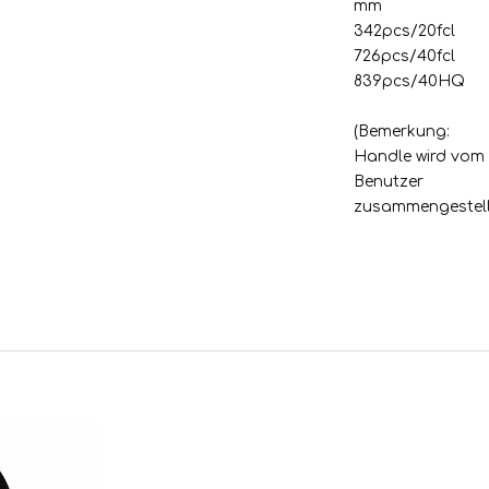
mm
342pcs/20fcl
726pcs/40fcl
839pcs/40HQ
(Bemerkung:
Handle wird vom
Benutzer
zusammengestell
g
t