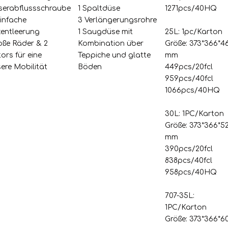
serabflussschraube
1 Spaltdüse
1271pcs/40HQ
einfache
3 Verlängerungsrohre
entleerung
1 Saugdüse mit
25L: 1pc/Karton
oße Räder & 2
Kombination über
Größe: 373*366*4
ors für eine
Teppiche und glatte
mm
ere Mobilität
Böden
449pcs/20fcl
959pcs/40fcl
1066pcs/40HQ
30L: 1PC/Karton
Größe: 373*366*5
mm
390pcs/20fcl
838pcs/40fcl
958pcs/40HQ
707-35L:
1PC/Karton
Größe: 373*366*6