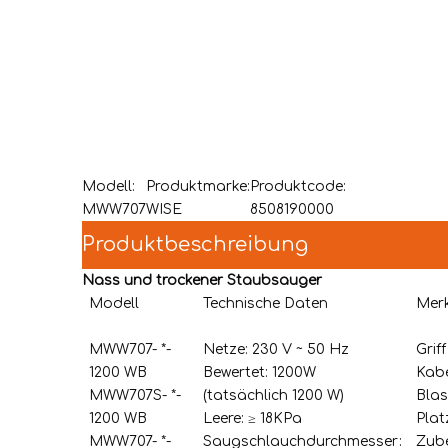
Modell:
Produktmarke:
Produktcode:
MWW707
WISE
8508190000
Produktbeschreibung
Nass und trockener Staubsauger
Modell
Technische Daten
Mer
MWW707- *-
Netze: 230 V ~ 50 Hz
Grif
1200 WB
Bewertet: 1200W
Kabe
MWW707S- *-
(tatsächlich 1200 W)
Blas
1200 WB
Leere: ≥ 18KPa
Plat
MWW707- *-
Saugschlauchdurchmesser:
Zub