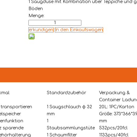
1 Saugdüse mit Kombination über Teppiche und g
Böden
Menge:
erkundigen
In den Einkaufswagen
kmal
Standardzubehör
Verpackung &
Container Ladun
f transportieren
1 Saugschlauch φ 32
20L: 1PC/Karton
lspeicher
mm
Größe: 373*366*3
enfunktion
1
mm
z sparende
Staubsammlungstüte
532pcs/20fcl
ehörhalterung
1 Schaumfilter
1133pcs/40fcl