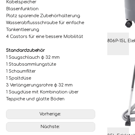
Kabelspeicher
Blasenfunktion
Platz sparende Zubehörhalterung
Wasserabflussschraube für einfache
Tankentleerung
4 Castors für eine bessere Mobilität
Standardzubehör
1 Saugschlauch φ 32 mm
1 Staubsammlungstüte
1 Schaumfilter
1 Spaltdüse
3 Verlängerungsrohre φ 32 mm
1 Saugdüse mit Kombination über
Teppiche und glatte Böden
Vorherige:
Nächste: