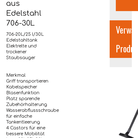
aus
Edelstahl
706-30L
Verwan
706-20L/25 l/30L
Edelstahltank
Produk
Elektrelte und
trockener
Staubsauger
Merkmal
Griff transportieren
Kabelspeicher
Blasenfunktion
Platz sparende
Zubehörhalterung
Wasserabflussschraube
für einfache
Tankentleerung
4 Castors für eine
bessere Mobilität