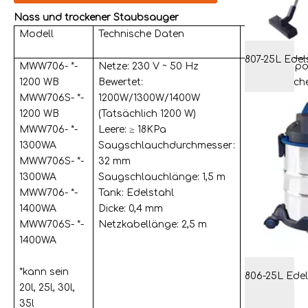
Nass und trockener Staubsauger
Modell
Technische Daten
Merkmal
MWW706- *-
Netze: 230 V ~ 50 Hz
Griff transpo
1200 WB
Bewertet:
Kabelspeich
MWW706S- *-
1200W/1300W/1400W
Blasenfunkt
1200 WB
(Tatsächlich 1200 W)
Platz spare
MWW706- *-
Leere: ≥ 18KPa
Zubehörhal
1300WA
Saugschlauchdurchmesser:
Wasserabflu
MWW706S- *-
32 mm
für einfache
1300WA
Saugschlauchlänge: 1,5 m
Tankentleer
MWW706- *-
Tank: Edelstahl
4 Castors fü
1400WA
Dicke: 0,4 mm
bessere Mobi
MWW706S- *-
Netzkabellänge: 2,5 m
1400WA
*kann sein
20l, 25l, 30l,
35l