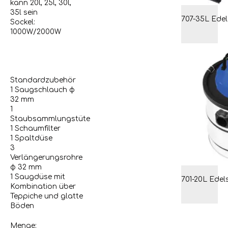
kann 20l, 25l, 30l,
35l sein
Sockel:
1000W/2000W
Standardzubehör
1 Saugschlauch φ
32 mm
1
Staubsammlungstüte
1 Schaumfilter
1 Spaltdüse
3
Verlängerungsrohre
φ 32 mm
1 Saugdüse mit
Kombination über
Teppiche und glatte
Böden
Menge: